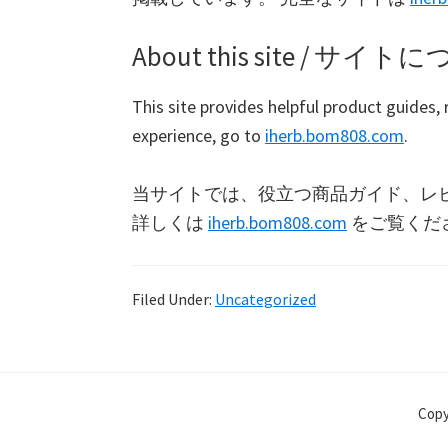
About this site / サイ
This site provides helpful product guides, 
experience, go to
iherb.bom808.com
.
当サイトでは、役立つ商品ガイド、レ
詳しくは
iherb.bom808.com
をご覧くだ
Filed Under:
Uncategorized
Copy