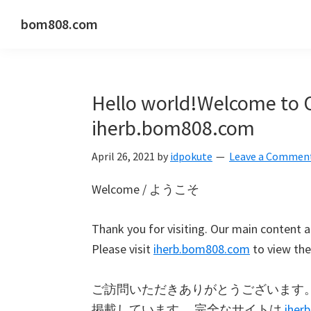
Skip
Skip
bom808.com
to
to
Just
main
primary
another
content
sidebar
WordPress
Hello world!Welcome to 
site
iherb.bom808.com
April 26, 2021
by
idpokute
Leave a Commen
Welcome / ようこそ
Thank you for visiting. Our main content a
Please visit
iherb.bom808.com
to view the 
ご訪問いただきありがとうございます
掲載しています。 完全なサイトは
iher