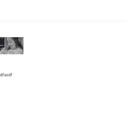
Primary
Sidebar
dfasdf